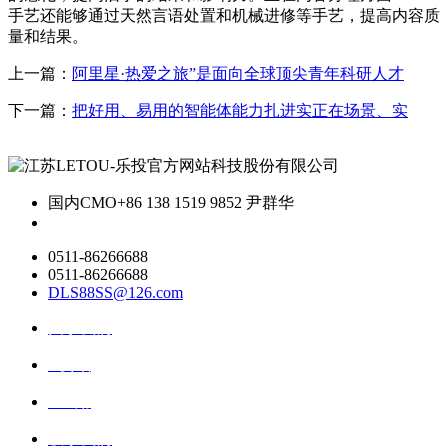
手艺还能够通过天然言语处置和机械进修等手艺，提高内容质
量和结果。
上一篇：
阿里星·热爱之旅”是面向全球顶尖青年科研人才
下一篇：
把好用、易用的智能体能力扎进实正在场景、实
国内CMO
+86 138 1519 9852 尹群华
0511-86266688
0511-86266688
DLS88SS@126.com
关于我们
ai资讯
ai应用
联系我们