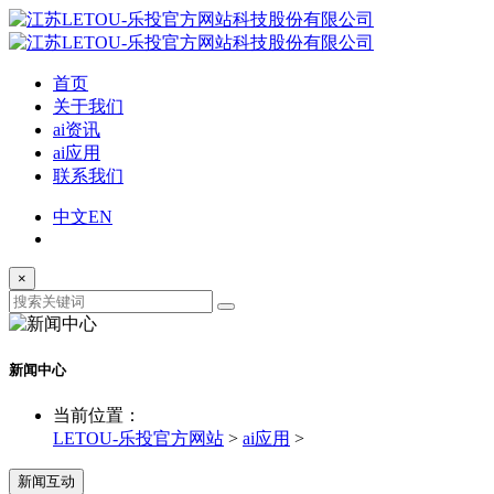
首页
关于我们
ai资讯
ai应用
联系我们
中文
EN
×
新闻中心
当前位置：
LETOU-乐投官方网站
>
ai应用
>
新闻互动