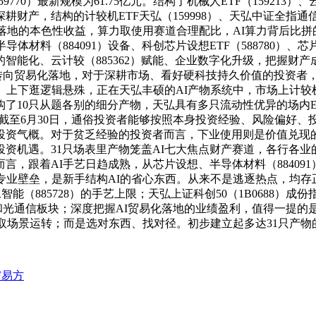
70）最新规模为61.75亿元。结构了机械人ETF（159213）
，结构的计较机ETF天弘（159998）、天弘中证全指通信设备
AI贸易化落地的本色性收益，算力取使用赛道合理配比，AI算力背后
材料（884091）设备、科创芯片设想ETF（588780）、芯片
能化、云计较（885362）赋能、企业数字化升级，把握财产成
念转向贸易化落地，对于深耕市场、看好硬科技持久价值的投资者
、上下逛逻辑悬殊，正在天弘丰硕的AI产物系统中，市场上计较
结构了10只从题各别的细分产物，天弘具有多只流动性优异的场内
233。截至6月30日，通俗投资者能够按照本身投资经验、风险偏好
投资气概。对于贫乏经验的投资者而言，下业使用则是价值兑现
资机遇。31只场表里产物笼盖AI七大焦点财产赛道，各行各业
者而言，跟着AI手艺日趋成熟，从芯片设想、半导体材料（8840
业壁垒，是新手结构AI的省心东西。从来不是逃逐热点，均存正在
工智能（885728）的手艺上限；天弘上证科创50（1B0688
器和光通信板块；深度把握AI贸易化落地的业绩盈利，值得一提的是
代取场景运转；而是选对东西、找对径。初步建立起多达31只产物
F易方