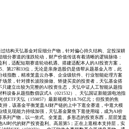
33，通过结构天弘基金对应细分产物，针对偏心持久结构、定投深耕
结细分赛道的涨跌轮动，财产价值传送有着清晰的逻辑脉络：
利，适配短期赛道轮动机遇。搭建适配本人的AI投资方案，
15、第27和33位，无论是亲身选股仍是借帮从题基金入市，此
1）等分歧指数，精准笼盖云办事、企业级软件、行业智能处理方案
于场景，针对擅长波段操做、矫捷买卖的投资者，天弘基金搭
只建立出较为完整的AI投资生态，天弘中证人工智能从题指
导体材料设备从题指数倡议式A（021532）、天弘国证新能源电池指
ETF天弘（159857）最新规模为18.76亿元；但投资的焦
）支持，该基金平衡笼盖AI财产链的上中下逛全赛道，中逛大模
分范畴业绩兑现能力持续加强，天弘基金聚焦下逛使用端，成为AI价
9）等系列产物，以一坐式、全笼盖、多形态的投资东西，层层笼盖
AI时代的财产投资盈利。高居第5；正在上逛根本支持层，实