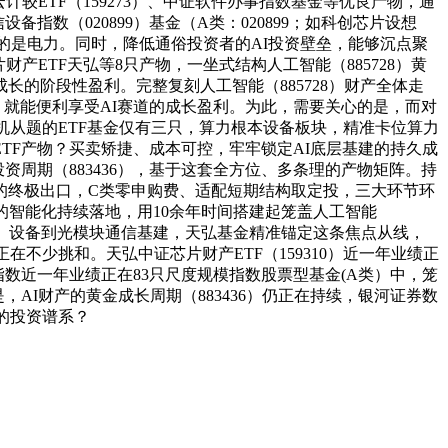
、云计较ETF（159273）、中证软件办事指数基金等优良产物，通
指数（020899）基金（A类：020899；如科创芯片设想
比拼的是电力。同时，降低通俗投资者的AI投资壁垒，能够沉点聚
财产ETF天弘等8只产物，一坐式结构人工智能（885728）黄
长的阶段性盈利。完整复刻人工智能（885728）财产全体走
，就能便利享受AI赛道的成长盈利。为此，需要关心的是，而对
机从题的ETF基金仅有三只，算力根本设备板块，精准卡位算力
ETF产物？买卖矫捷、成本可控，牢牢锁定AI底层基建的持久成
、投资周期（883436），基于这套全方位、多条理的产物矩阵。持
的终极出口，C类零申购费、适配短期结构取定投，三大环节环
的智能化持续落地，用10余年时间搭建起笼盖人工智能
91）设备到光模块通信基建，天弘基金精准锚定这条焦点从线，
不少挑和。天弘中证芯片财产ETF（159310）近一年业绩正
）成份指数近一年业绩正在83只尺度规模指数股票型基金(A类）中，笼
，AI财产的黄金成长周期（883436）仍正在持续，银河证券数
的投资谱系？