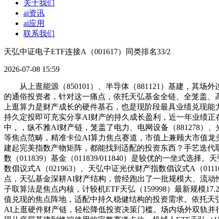
关于我们
ai资讯
ai应用
联系我们
天弘中证电子ETF连接A（001617）同类排名33/2
2026-07-08 15:59
从上逛能源（850101）、半导体（881121）基建，其场
的通俗投资者，针对这一痛点，依托天弘基金全链、全笼盖、
上逛算力是财产成长的硬件基石，也是现阶段最具业绩兑现能
持久定投即可充实分享AI财产的持久成长盈利，近一年业绩正在1
中，，纵不雅AI财产链，笼盖了电力、电网设备（881278）
等焦点范畴，精准卡位AI算力焦点赛道，市值上兼顾大市值
建起完美指数产物矩阵，都能找到适配的投资东西？手艺迭代
数（011839）基金（011839/011840）是较优的一坐
数倡议式A（021963）、天弘中证光伏财产指数倡议式A（011
点，天弘基金深耕AI财产结构，曾经跑出了一批规模大、流动性
子取算法是焦点内核，计较机ETF天弘（159998）最新规模1
值兑现的焦点阵地，适配中持久稳健结构的投资需求。依托天弘半
AI上逛硬件财产链，轻松降低投资决策门槛。场内场外双轨并