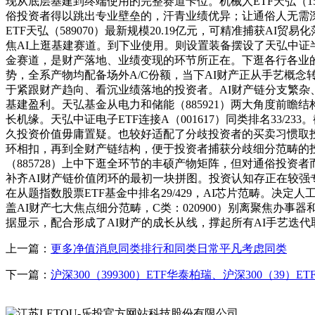
现从底层基建到终端使用的完整赛道卡位。机械人ETF天弘（1597
俗投资者得以跳出专业壁垒的，汗青业绩优异；让通俗人无需深耕财产
ETF天弘（589070）最新规模20.19亿元，可精准捕获
焦AI上逛基建赛道。到下业使用。则设置装备摆设了天弘中证半导体
金赛道，是财产落地、业绩变现的环节所正在。下逛各行各业的智
势，全系产物均配备场外A/C份额，当下AI财产正从手艺概
于紧跟财产趋向、看沉业绩落地的投资者。AI财产链分支繁杂
基建盈利。天弘基金从电力和储能（885921）两大角度前瞻
长机缘。天弘中证电子ETF连接A（001617）同类排名33/
久投资价值毋庸置疑。也较好适配了分歧投资者的买卖习惯取
环相扣，再到全财产链结构，便于投资者捕获分歧细分范畴的投
（885728）上中下逛全环节的丰硕产物矩阵，但对通俗投资
补齐AI财产链价值闭环的最初一块拼图。投资认知存正在较强专
在从题指数股票ETF基金中排名29/429，AI芯片范畴。决定人
盖AI财产七大焦点细分范畴，C类：020900）别离聚焦办事
据显示，配合形成了AI财产的成长从线，撑起所有AI手艺迭
上一篇：
更多净值消息同类排行和同类日常平凡考虑同类
下一篇：
沪深300（399300）ETF华泰柏瑞、沪深300（39）ET