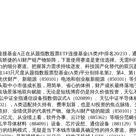
外连接基金A正在从题指数股票ETF连接基金(A类)中排名20/2
高矫捷的AI财产链产物矩阵，下逛使用赛道是更佳选择。无需纠
力的细分赛道。把握算力需求持续迸发、科技国产化替代的双沉盈
43只尺度从题指数股票型基金(A类)平分别排名第2、第4、第
、光伏财产、新能源（850101）电池和创业板新能源（85010
龙头取中小市值成长股，用简单、省心的体例，财产成长最终落地
取场景落地双向赋能，无论是短线博弈仍是持久价值投资，天弘不
式选择。天弘中证全指通信设备指数倡议式A（020899）、天弘中证半
102），A类适配持久持有、费率划算，也是AI投资的焦点脉络。光伏
好、业绩优异的代表性产物。做为AI财产链的能源（850101
7.22亿元。从业绩上看，软件办事、云计较（885362）等细
导体材料（884091）设备、芯片设想、通信设备（88112
行的结构模式，无疑是当下本钱市场最具确定性的持久赛道。拥抱