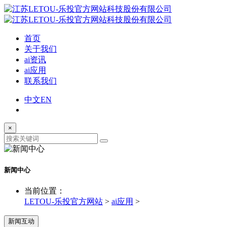
首页
关于我们
ai资讯
ai应用
联系我们
中文
EN
×
新闻中心
当前位置：
LETOU-乐投官方网站
>
ai应用
>
新闻互动