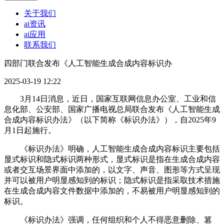
关于我们
ai资讯
ai应用
联系我们
四部门联合发布《人工智能生成合成内容标识办
2025-03-19 12:22
3月14日消息，近日，国家互联网信息办公室、工业和信
息化部、公安部、国家广播电视总局联合发布《人工智能生成
合成内容标识办法》（以下简称《标识办法》），自2025年9
月1日起施行。
《标识办法》明确，人工智能生成合成内容标识主要包括
显式标识和隐式标识两种形式，显式标识是指在生成合成内容
或者交互场景界面中添加的，以文字、声音、图形等方式呈现
并可以被用户明显感知到的标识；隐式标识是指采取技术措施
在生成合成内容文件数据中添加的，不易被用户明显感知到的
标识。
《标识办法》强调，任何组织和个人不得恶意删除、篡