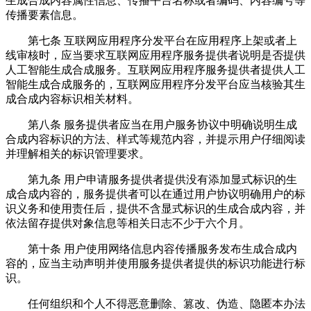
生成合成内容属性信息、传播平台名称或者编码、内容编号等
传播要素信息。
第七条 互联网应用程序分发平台在应用程序上架或者上
线审核时，应当要求互联网应用程序服务提供者说明是否提供
人工智能生成合成服务。互联网应用程序服务提供者提供人工
智能生成合成服务的，互联网应用程序分发平台应当核验其生
成合成内容标识相关材料。
第八条 服务提供者应当在用户服务协议中明确说明生成
合成内容标识的方法、样式等规范内容，并提示用户仔细阅读
并理解相关的标识管理要求。
第九条 用户申请服务提供者提供没有添加显式标识的生
成合成内容的，服务提供者可以在通过用户协议明确用户的标
识义务和使用责任后，提供不含显式标识的生成合成内容，并
依法留存提供对象信息等相关日志不少于六个月。
第十条 用户使用网络信息内容传播服务发布生成合成内
容的，应当主动声明并使用服务提供者提供的标识功能进行标
识。
任何组织和个人不得恶意删除、篡改、伪造、隐匿本办法