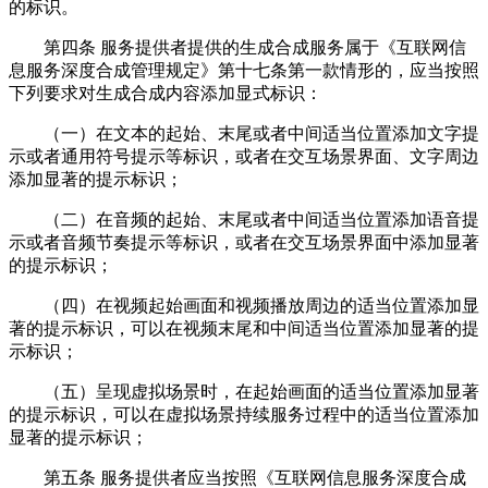
的标识。
第四条 服务提供者提供的生成合成服务属于《互联网信
息服务深度合成管理规定》第十七条第一款情形的，应当按照
下列要求对生成合成内容添加显式标识：
（一）在文本的起始、末尾或者中间适当位置添加文字提
示或者通用符号提示等标识，或者在交互场景界面、文字周边
添加显著的提示标识；
（二）在音频的起始、末尾或者中间适当位置添加语音提
示或者音频节奏提示等标识，或者在交互场景界面中添加显著
的提示标识；
（四）在视频起始画面和视频播放周边的适当位置添加显
著的提示标识，可以在视频末尾和中间适当位置添加显著的提
示标识；
（五）呈现虚拟场景时，在起始画面的适当位置添加显著
的提示标识，可以在虚拟场景持续服务过程中的适当位置添加
显著的提示标识；
第五条 服务提供者应当按照《互联网信息服务深度合成