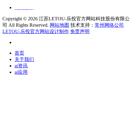
联系我们
Copyright ©
2026 江苏LETOU-乐投官方网站科技股份有限公
司 All Rights Reserved.
网站地图
技术支持：
常州网络公司
LETOU-乐投官方网站设计制作
免责声明
首页
关于我们
ai资讯
ai应用