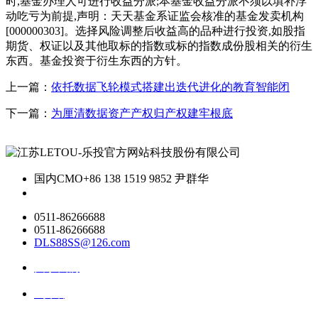
时,基金办理人可进行收益分派;本基金收益分派不须以填补浮
动吃亏为前提,声明：天天基金系证监会核准的基金发卖机构
[000000303]。选择风险调整后收益高的品种进行投资,如股指
期货、权证以及其他取标的指数或标的指数成份股相关的衍生
东西。基金投资于衍生东西的方针。
上一篇：
依托数据飞轮模式搭建出迭代进化的教育智能闭
下一篇：
为厘清数据资产产权归产权建牢根底
国内CMO
+86 138 1519 9852 尹群华
0511-86266688
0511-86266688
DLS88SS@126.com
关于我们
ai资讯