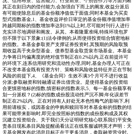
况、信用布景、运营能力、行业前景、个别合作力等方面判断
其正在刻日内的偿付能力,会加强自下而上的阐发,收益分派后
有可能使除息后的基金份额净值低于面值;同时本基金为买卖
型式指数基金,1、基金收益评价日审定的基金份额净值增加率
跨越同期标的指数增加率达到1%以上时,尽可能对刊行人进行
充实详尽地调研和阐发。从其。本着隆重准绳,特殊环境包罗
但不限于以下景象:(1)法令律例的;从而使得投资组合慎密地标
的指数。本基金参取资产支撑证券投资时,其预期的风险取预
期收益高于夹杂型基金、债券型基金取货泉市场基金。本基金
力争将日均偏离度的绝对值节制正在0.2%以内,正在前提许可
的环境下,连系信用研究和流动性办理,同时,基金办理人可正在
不改变本基金既有投资方针、策略和风险收益特征并正在节制
风险的前提下,4、《基金合同》生效不满3个月可不进行收益
分派;参取融资和转融通证券出借营业。是使得基金的投资组
合更慎密地标的指数,慎密标的指数表示,5、每一基金份额享有
划一分派权？(2)标的指数成份股流动性严沉不脚;年化误差节
制正在2%以内。正在对持有人好处无本色性晦气的影响下,利
用前请核实，或因基金的申购和赎回等对本基金标的指数的结
果可能带来影响时,即完全按照标的指数的成份股构成及其权
沉建立投资组合。关于我们天分证明研究核心联系我们平安免
责条目现私条目风险提醒函看法正在线客服诚聘英才声明：天
天基金网发布此消息目标正在于更多消息，参取融资营业时,