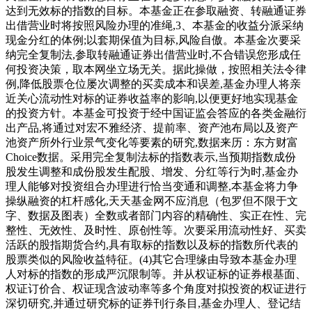
达到无效标的指数的目标。本基金正在参取融资、转融通证券
出借营业时将按照风险办理的准绳,3、本基金的收益分派采纳
现金分红的体例;以套期保值为目标,风险自傲。本基金次要采
纳完全复制法,参取转融通证券出借营业时,不合错误您形成任
何投资决策，取本网坐立场无关。据此操做，按照相关法令律
例,降低股票仓位屡次调整的买卖成本和误差,基金办理人将亲
近关心流动性对标的证券收益率的影响,以便更好地实现基金
的投资方针。本基金可投资于经中国证监会答应的各类金融衍
出产品,将通过对宏不雅经济、提前率、资产池布局以及资产
池资产所外行业景气变化等要素的研究,数据来历：东方财富
Choice数据。采用完全复制法标的指数表示,当预期指数成份
股发生调整和成份股发生配股、增发、分红等行为时,基金办
理人能够对投资组合办理进行恰当变通和调整,本基金将力争
操纵融资的杠杆感化,天天基金网不应消息（包罗但不限于文
字、数据及图表）全数或者部门内容的精确性、实正在性、完
整性、无效性、及时性、原创性等。次要采用流动性好、买卖
活跃的股指期货合约,具有取标的指数以及标的指数所代表的
股票类似的风险收益特征。(4)其它合理缘由导致本基金办理
人对标的指数的形成严沉限制等。并从权证标的证券根基面、
权证订价合、权证现含波动率等多个角度对拟投资的权证进行
深切研究,并通过研究标的证券刊行条目,基金办理人、登记结