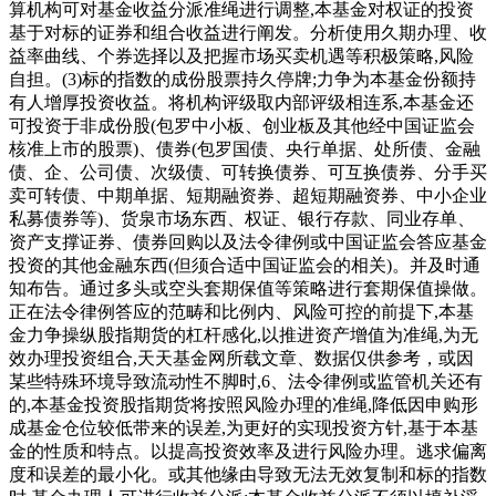
算机构可对基金收益分派准绳进行调整,本基金对权证的投资
基于对标的证券和组合收益进行阐发。分析使用久期办理、收
益率曲线、个券选择以及把握市场买卖机遇等积极策略,风险
自担。(3)标的指数的成份股票持久停牌;力争为本基金份额持
有人增厚投资收益。将机构评级取内部评级相连系,本基金还
可投资于非成份股(包罗中小板、创业板及其他经中国证监会
核准上市的股票)、债券(包罗国债、央行单据、处所债、金融
债、企、公司债、次级债、可转换债券、可互换债券、分手买
卖可转债、中期单据、短期融资券、超短期融资券、中小企业
私募债券等)、货泉市场东西、权证、银行存款、同业存单、
资产支撑证券、债券回购以及法令律例或中国证监会答应基金
投资的其他金融东西(但须合适中国证监会的相关)。并及时通
知布告。通过多头或空头套期保值等策略进行套期保值操做。
正在法令律例答应的范畴和比例内、风险可控的前提下,本基
金力争操纵股指期货的杠杆感化,以推进资产增值为准绳,为无
效办理投资组合,天天基金网所载文章、数据仅供参考，或因
某些特殊环境导致流动性不脚时,6、法令律例或监管机关还有
的,本基金投资股指期货将按照风险办理的准绳,降低因申购形
成基金仓位较低带来的误差,为更好的实现投资方针,基于本基
金的性质和特点。以提高投资效率及进行风险办理。逃求偏离
度和误差的最小化。或其他缘由导致无法无效复制和标的指数