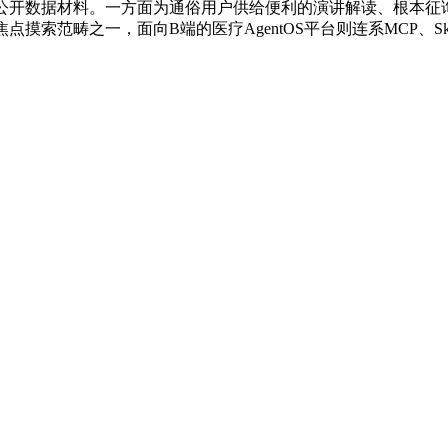
数据材料。一方面为通俗用户供给便利的演讲解读、根本征询等
畴之一，面向B端的医疗AgentOS平台则连系MCP、Skill、O