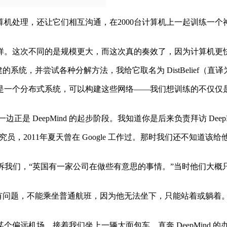
，还让它们相互沟通，在2000台计算机上一起训练一个神经网络
。这次不同的是规模更大，而这次真的奏效了，因为计算机更
系统，并尝试各种分解方法，我给它取名为 DistBelief（直译
式系统，可以构建这些网络——我们想训练的不仅仅是神经网络，还有
洋的另一边正是 DeepMind 的起步阶段。我知道你是后来负责拜访 De
的机器学习研究员，2011年夏天曾在 Google 工作过。那时我们
人告诉我们，“英国有一家公司在做些有意思的事情。”当时他们
他背有问题，不能乘坐普通航班，因为他无法坐下，只能站着或躺
。接着我们坐上一辆大面包车，直奔 DeepMind 的办公室，应该