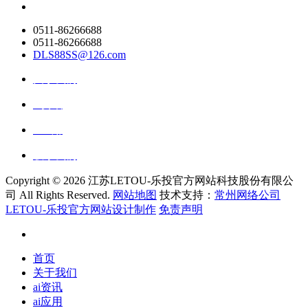
0511-86266688
0511-86266688
DLS88SS@126.com
关于我们
ai资讯
ai应用
联系我们
Copyright ©
2026 江苏LETOU-乐投官方网站科技股份有限公
司 All Rights Reserved.
网站地图
技术支持：
常州网络公司
LETOU-乐投官方网站设计制作
免责声明
首页
关于我们
ai资讯
ai应用