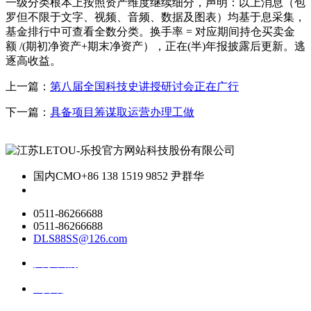
一级分类根本上按照资产维度继续细分，声明：以上消息（包
罗但不限于文字、视频、音频、数据及图表）均基于息采集，
基金排行中可查看全数分类。换手率 = 对应期间持仓买卖金
额 /(期初净资产+期末净资产），正在(半)年报披露后更新。逃
逐高收益。
上一篇：
第八届全国科技史讲授研讨会正在广行
下一篇：
具备项目筹谋取运营办理工做
国内CMO
+86 138 1519 9852 尹群华
0511-86266688
0511-86266688
DLS88SS@126.com
关于我们
ai资讯