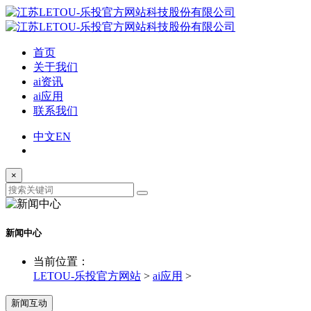
首页
关于我们
ai资讯
ai应用
联系我们
中文
EN
×
新闻中心
当前位置：
LETOU-乐投官方网站
>
ai应用
>
新闻互动