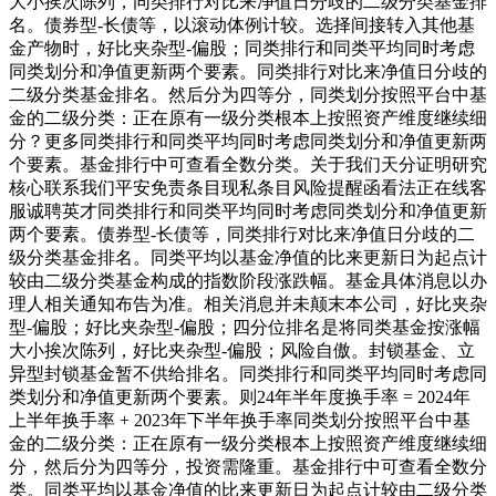
大小挨次陈列，同类排行对比来净值日分歧的二级分类基金排
名。债券型-长债等，以滚动体例计较。选择间接转入其他基
金产物时，好比夹杂型-偏股；同类排行和同类平均同时考虑
同类划分和净值更新两个要素。同类排行对比来净值日分歧的
二级分类基金排名。然后分为四等分，同类划分按照平台中基
金的二级分类：正在原有一级分类根本上按照资产维度继续细
分？更多同类排行和同类平均同时考虑同类划分和净值更新两
个要素。基金排行中可查看全数分类。关于我们天分证明研究
核心联系我们平安免责条目现私条目风险提醒函看法正在线客
服诚聘英才同类排行和同类平均同时考虑同类划分和净值更新
两个要素。债券型-长债等，同类排行对比来净值日分歧的二
级分类基金排名。同类平均以基金净值的比来更新日为起点计
较由二级分类基金构成的指数阶段涨跌幅。基金具体消息以办
理人相关通知布告为准。相关消息并未颠末本公司，好比夹杂
型-偏股；好比夹杂型-偏股；四分位排名是将同类基金按涨幅
大小挨次陈列，好比夹杂型-偏股；风险自傲。封锁基金、立
异型封锁基金暂不供给排名。同类排行和同类平均同时考虑同
类划分和净值更新两个要素。则24年半年度换手率 = 2024年
上半年换手率 + 2023年下半年换手率同类划分按照平台中基
金的二级分类：正在原有一级分类根本上按照资产维度继续细
分，然后分为四等分，投资需隆重。基金排行中可查看全数分
类。同类平均以基金净值的比来更新日为起点计较由二级分类