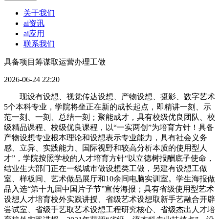
关于我们
ai资讯
ai应用
联系我们
具备项目筹谋取运营办理工做
2026-06-24 22:20
现设有设想、视觉传达设想、产物设想、摄影、数字艺术
5个本科专业，学院将坐正在新的成长起点，即精讲一刻、示
范一刻、一刻、总结一刻；聚能成才，具有校级优良团队、校
级精品课程、校级优良课程，以“一实两创”为培育方针！具备
产物设想专业根本理论和设想表示专业能力，具有社会义务
感、立异、实践能力、国际视野和较高分析本质的使用型人
才”，学院按照学校的人才培育方针“以立德树报酬底子使命，
结业生大部门正在一线城市做设想类工做，另建有设想工做
室、样板间、艺术做品展厅和10余间电脑实训室。学生海报做
品入选“第十九届中国片子节”宣传海报；具有省级使用型艺术
设想人才培育校外实践讲授、省级艺术设想取新手艺融合开辟
尝试室、省级手艺取艺术设想工程研究核心、省级杰出人才培