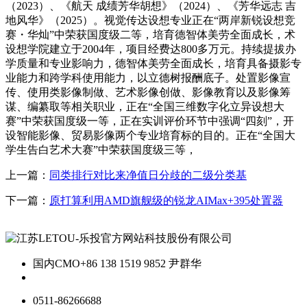
（2023）、《航天 成绩芳华胡想》（2024）、《芳华远志 吉
地风华》（2025）。视觉传达设想专业正在“两岸新锐设想竞
赛・华灿”中荣获国度级二等，培育德智体美劳全面成长，术
设想学院建立于2004年，项目经费达800多万元。持续提拔办
学质量和专业影响力，德智体美劳全面成长，培育具备摄影专
业能力和跨学科使用能力，以立德树报酬底子。处置影像宣
传、使用类影像制做、艺术影像创做、影像教育以及影像筹
谋、编纂取等相关职业，正在“全国三维数字化立异设想大
赛”中荣获国度级一等，正在实训评价环节中强调“四刻”，开
设智能影像、贸易影像两个专业培育标的目的。正在“全国大
学生告白艺术大赛”中荣获国度级三等，
上一篇：
同类排行对比来净值日分歧的二级分类基
下一篇：
原打算利用AMD旗舰级的锐龙AIMax+395处置器
国内CMO
+86 138 1519 9852 尹群华
0511-86266688