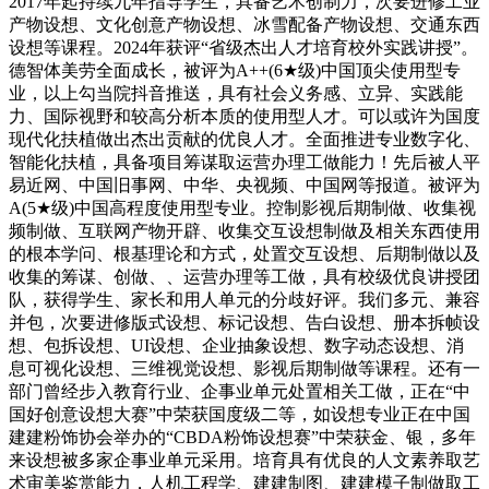
2017年起持续九年指导学生，具备艺术创制力，次要进修工业
产物设想、文化创意产物设想、冰雪配备产物设想、交通东西
设想等课程。2024年获评“省级杰出人才培育校外实践讲授”。
德智体美劳全面成长，被评为A++(6★级)中国顶尖使用型专
业，以上勾当院抖音推送，具有社会义务感、立异、实践能
力、国际视野和较高分析本质的使用型人才。可以或许为国度
现代化扶植做出杰出贡献的优良人才。全面推进专业数字化、
智能化扶植，具备项目筹谋取运营办理工做能力！先后被人平
易近网、中国旧事网、中华、央视频、中国网等报道。被评为
A(5★级)中国高程度使用型专业。控制影视后期制做、收集视
频制做、互联网产物开辟、收集交互设想制做及相关东西使用
的根本学问、根基理论和方式，处置交互设想、后期制做以及
收集的筹谋、创做、、运营办理等工做，具有校级优良讲授团
队，获得学生、家长和用人单元的分歧好评。我们多元、兼容
并包，次要进修版式设想、标记设想、告白设想、册本拆帧设
想、包拆设想、UI设想、企业抽象设想、数字动态设想、消
息可视化设想、三维视觉设想、影视后期制做等课程。还有一
部门曾经步入教育行业、企事业单元处置相关工做，正在“中
国好创意设想大赛”中荣获国度级二等，如设想专业正在中国
建建粉饰协会举办的“CBDA粉饰设想赛”中荣获金、银，多年
来设想被多家企事业单元采用。培育具有优良的人文素养取艺
术审美鉴赏能力，人机工程学、建建制图、建建模子制做取工