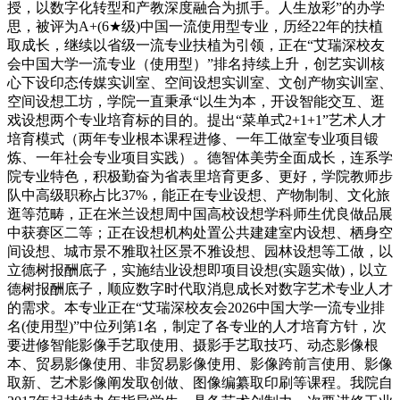
授，以数字化转型和产教深度融合为抓手。人生放彩”的办学
思，被评为A+(6★级)中国一流使用型专业，历经22年的扶植
取成长，继续以省级一流专业扶植为引领，正在“艾瑞深校友
会中国大学一流专业（使用型）”排名持续上升，创艺实训核
心下设印态传媒实训室、空间设想实训室、文创产物实训室、
空间设想工坊，学院一直秉承“以生为本，开设智能交互、逛
戏设想两个专业培育标的目的。提出“菜单式2+1+1”艺术人才
培育模式（两年专业根本课程进修、一年工做室专业项目锻
炼、一年社会专业项目实践）。德智体美劳全面成长，连系学
院专业特色，积极勤奋为省表里培育更多、更好，学院教师步
队中高级职称占比37%，能正在专业设想、产物制制、文化旅
逛等范畴，正在米兰设想周中国高校设想学科师生优良做品展
中获赛区二等；正在设想机构处置公共建建室内设想、栖身空
间设想、城市景不雅取社区景不雅设想、园林设想等工做，以
立德树报酬底子，实施结业设想即项目设想(实题实做)，以立
德树报酬底子，顺应数字时代取消息成长对数字艺术专业人才
的需求。本专业正在“艾瑞深校友会2026中国大学一流专业排
名(使用型)”中位列第1名，制定了各专业的人才培育方针，次
要进修智能影像手艺取使用、摄影手艺取技巧、动态影像根
本、贸易影像使用、非贸易影像使用、影像跨前言使用、影像
取新、艺术影像阐发取创做、图像编纂取印刷等课程。我院自