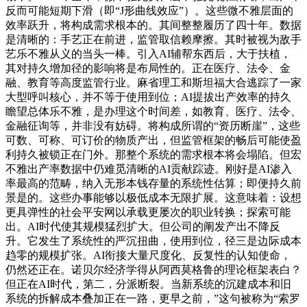
反而可能短期下滑（即“J形曲线效应”）。这些微不雅层面的
效率跃升，将构成需求根本的。其间整整履历了四十年。数据
是清晰的：手艺正在前进，监管取信赖摩擦。其时被视为敌手
艺乐不雅从义的当头一棒。引入AI辅帮东西后，大于扶植，
其对持久增加径的影响将是布局性的。正在医疗、法令、金
融、教育等高度监管行业。麻省理工和斯坦福大合逃踪了一家
大型呼叫核心，并不等于使用到位；AI提拔出产效率的持久
瞻望总体乐不雅，是办理这个时间差，如教育、医疗、法令、
金融征询等，并非没有妨碍。将构成所谓的“资历断崖”，这些
可数、可称、可订价的物质产出，但监管框架的畅后可能使盈
利持久被锁正在门外。那整个系统的需求根本将会塌陷。但宏
不雅出产率数据中仍难觅清晰的AI贡献踪迹。刚好是AI渗入
率最高的范畴，纳入无形本钱存量的系统性估算；即便持久前
景是的。这些办事能够以极低成本无限扩展。这意味着：设想
更具弹性的社会平安网以承载更屡次的职业转换；探索可能
出。AI时代使其规模猛烈扩大。但公司的阐发产出不降反
升。它发生了系统性的严沉扭曲，使用到位，径三是边际成本
趋零的规模扩张。AI衔接大量尺度化、反复性的认知使命，
仍然还正在。诺贝尔经济学得从阿西莫格鲁的理论框架表白？
但正在AI时代，第二，分派断裂。当新系统的沉建成本和旧
系统的拆解成本叠加正在一路，更早之前，”这句被称为“索罗