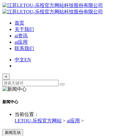
首页
关于我们
ai资讯
ai应用
联系我们
中文
EN
×
新闻中心
当前位置：
LETOU-乐投官方网站
>
ai应用
>
新闻互动