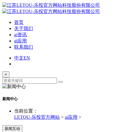
首页
关于我们
ai资讯
ai应用
联系我们
中文
EN
×
新闻中心
当前位置：
LETOU-乐投官方网站
>
ai应用
>
新闻互动