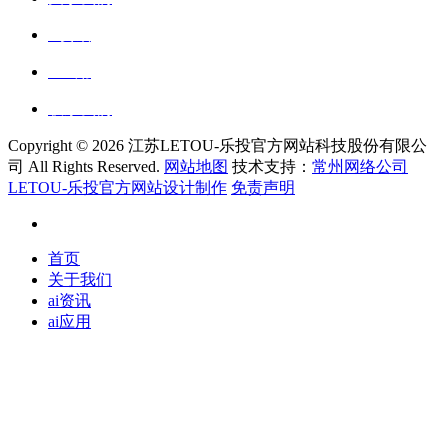
ai资讯
ai应用
联系我们
Copyright ©
2026 江苏LETOU-乐投官方网站科技股份有限公
司 All Rights Reserved.
网站地图
技术支持：
常州网络公司
LETOU-乐投官方网站设计制作
免责声明
首页
关于我们
ai资讯
ai应用