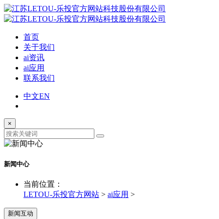
首页
关于我们
ai资讯
ai应用
联系我们
中文
EN
×
新闻中心
当前位置：
LETOU-乐投官方网站
>
ai应用
>
新闻互动