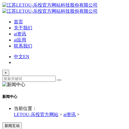
首页
关于我们
ai资讯
ai应用
联系我们
中文
EN
×
新闻中心
当前位置：
LETOU-乐投官方网站
>
ai资讯
>
新闻互动