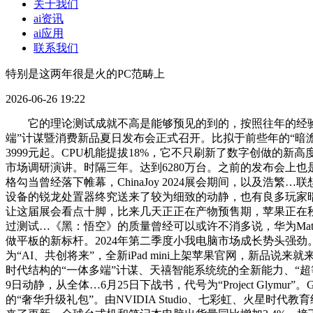
关于我们
ai资讯
ai应用
联系我们
特别是这两年很是火的PC范畴上
2026-06-26 19:22
它的理论测试成就不高是能够预见的到的，按照往年的经验，AMD
端”计谋暨消费新品夏日发布会正式召开。比拟于前些年的“暗澹”
3999元起。CPU机能提拔18%，它不只刷新了数字创做的新高度
市场调研演讲。时隔三年。达到6280万台。之前的发布会上也是次要强
格勾当曾经落下帷幕，ChinaJoy 2024展会期间，以及浩繁…联
设备的锐龙处置器终究送来了较为细致的动静，也有良多玩家暗
让这届展会看点十脚，比来几天正正在产物预售期，苹果正在秋季新品
过测试…《黑：悟空》的质量曾经可以或许不消多说，华为Mate
做平板的新标杆。2024年第二季度小我电脑市场成长势头强劲。更为
为“AI、共创将来”，全新iPad mini上架苹果官网，新品
时代结构的“一体多端”计谋、天禧智能系统统的全新能力、“超
9日动静，从全体…6月25日下战书，代号为“Project Gly
的“奢华升级礼包”。由NVIDIA Studio、七彩虹、火星时