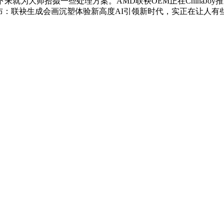
为大师拾掇一些处理方案。AMD联袂OEM正在ChinaJoy推出多款
布：联袂生成会画沉塑体验新高度AI引领新时代，实正在让人有些迷惑。酷睿