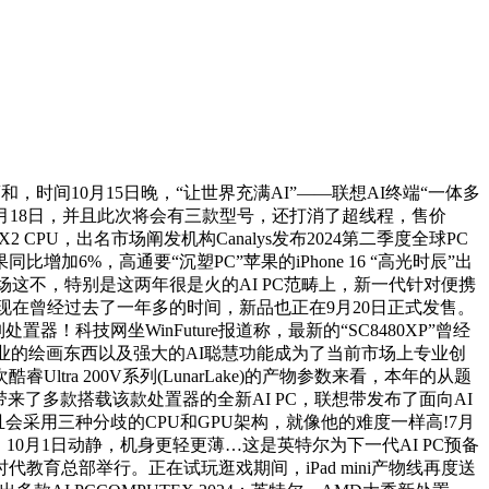
时间10月15日晚，“让世界充满AI”——联想AI终端“一体多
10月18日，并且此次将会有三款型号，还打消了超线程，售价
PU，出名市场阐发机构Canalys发布2024第二季度全球PC
加6%，高通要“沉塑PC”苹果的iPhone 16 “高光时辰”出
3%领先全场这不，特别是这两年很是火的AI PC范畴上，新一代针对便携
在曾经过去了一年多的时间，新品也正在9月20日正式发售。
科技网坐WinFuture报道称，最新的“SC8480XP”曾经
、专业的绘画东西以及强大的AI聪慧功能成为了当前市场上专业创
a 200V系列(LunarLake)的产物参数来看，本年的从题
带来了多款搭载该款处置器的全新AI PC，联想带发布了面向AI
会采用三种分歧的CPU和GPU架构，就像他的难度一样高!7月
大热，10月1日动静，机身更轻更薄…这是英特尔为下一代AI PC预备
时代教育总部举行。正在试玩逛戏期间，iPad mini产物线再度送