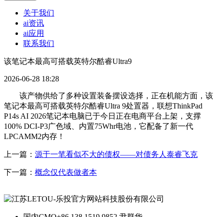
关于我们
ai资讯
ai应用
联系我们
该笔记本最高可搭载英特尔酷睿Ultra9
2026-06-28 18:28
该产物供给了多种设置装备摆设选择，正在机能方面，该
笔记本最高可搭载英特尔酷睿Ultra 9处置器，联想ThinkPad
P14s AI 2026笔记本电脑已于今日正在电商平台上架，支撑
100% DCI-P3广色域、内置75Whr电池，它配备了新一代
LPCAMM2内存！
上一篇：
源于一笔看似不大的债权——对债务人泰睿飞克
下一篇：
概念仅代表做者本
国内CMO
+86 138 1519 9852 尹群华