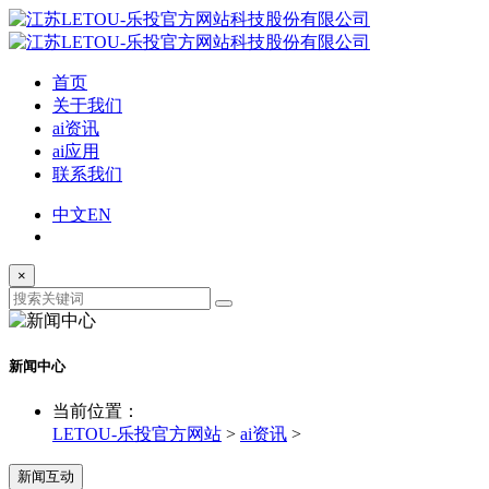
首页
关于我们
ai资讯
ai应用
联系我们
中文
EN
×
新闻中心
当前位置：
LETOU-乐投官方网站
>
ai资讯
>
新闻互动