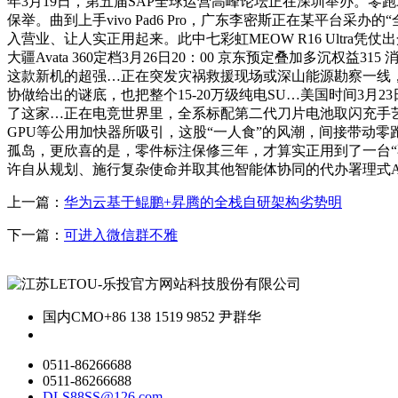
年3月19日，第五届SAP全球运营高峰论坛正在深圳举办。
保举。曲到上手vivo Pad6 Pro，广东李密斯正在某平台
入营业、让人实正用起来。此中七彩虹MEOW R16 Ult
大疆Avata 360定档3月26日20：00 京东预定叠加多
这款新机的超强…正在突发灾祸救援现场或深山能源勘察一线，
协做给出的谜底，也把整个15-20万级纯电SU…美国时间3月
了这家…正在电竞世界里，全系标配第二代刀片电池取闪充手艺，
GPU等公用加快器所吸引，这股“一人食”的风潮，间接带动零跑全
孤岛，更欣喜的是，零件标注保修三年，才算实正用到了一台
许自从规划、施行复杂使命并取其他智能体协同的代办署理式A
上一篇：
华为云基于鲲鹏+昇腾的全栈自研架构劣势明
下一篇：
可进入微信群不雅
国内CMO
+86 138 1519 9852 尹群华
0511-86266688
0511-86266688
DLS88SS@126.com