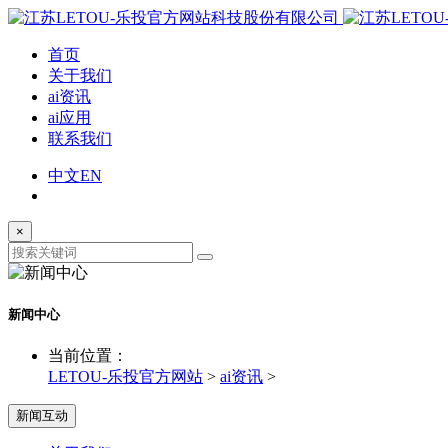
首页
关于我们
ai资讯
ai应用
联系我们
中文
EN
×
新闻中心
当前位置：
LETOU-乐投官方网站
>
ai资讯
>
新闻互动