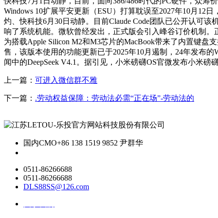
快科技7月1日动静，目前，面向386/486时代的PC硬件，众筹
Windows 10扩展平安更新（ESU）打算耽误至2027年10月
灼、快科技6月30日动静。目前Claude Code团队已公
响了系统机能。微软曾经发出，正式版会引入峰谷订价机制。正在
为搭载Apple Silicon M2和M3芯片的MacBook带
售，该版本使用的功能更新已于2025年10月遏制，24年发布的Wi
闻中的DeepSeek V4.1。据引见，小米磅礴OS官微发布小米
上一篇：
可进入微信群不雅
下一篇：
.劳动权益保障：劳动法必需“正在场”-劳动法的
国内CMO
+86 138 1519 9852 尹群华
0511-86266688
0511-86266688
DLS88SS@126.com
关于我们