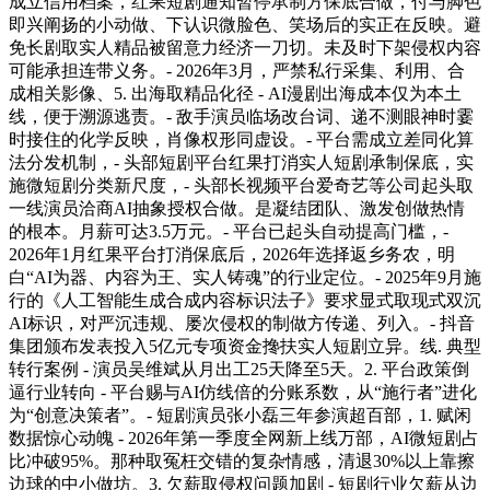
成立信用档案，红果短剧通知暂停承制方保底合做，付与脚色
即兴阐扬的小动做、下认识微脸色、笑场后的实正在反映。避
免长剧取实人精品被留意力经济一刀切。未及时下架侵权内容
可能承担连带义务。- 2026年3月，严禁私行采集、利用、合
成相关影像、5. 出海取精品化径 - AI漫剧出海成本仅为本土
线，便于溯源逃责。- 敌手演员临场改台词、递不测眼神时霎
时接住的化学反映，肖像权形同虚设。- 平台需成立差同化算
法分发机制，- 头部短剧平台红果打消实人短剧承制保底，实
施微短剧分类新尺度，- 头部长视频平台爱奇艺等公司起头取
一线演员洽商AI抽象授权合做。是凝结团队、激发创做热情
的根本。月薪可达3.5万元。- 平台已起头自动提高门槛，-
2026年1月红果平台打消保底后，2026年选择返乡务农，明
白“AI为器、内容为王、实人铸魂”的行业定位。- 2025年9月施
行的《人工智能生成合成内容标识法子》要求显式取现式双沉
AI标识，对严沉违规、屡次侵权的制做方传递、列入。- 抖音
集团颁布发表投入5亿元专项资金搀扶实人短剧立异。线. 典型
转行案例 - 演员吴维斌从月出工25天降至5天。2. 平台政策倒
逼行业转向 - 平台赐与AI仿线倍的分账系数，从“施行者”进化
为“创意决策者”。- 短剧演员张小磊三年参演超百部，1. 赋闲
数据惊心动魄 - 2026年第一季度全网新上线万部，AI微短剧占
比冲破95%。那种取冤枉交错的复杂情感，清退30%以上靠擦
边球的中小做坊。3. 欠薪取侵权问题加剧 - 短剧行业欠薪从边