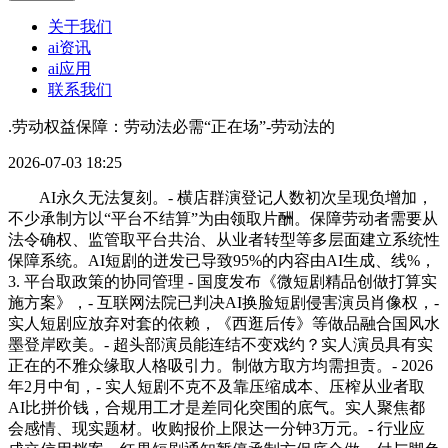
关于我们
ai资讯
ai应用
联系我们
.劳动权益保障：劳动法必需“正在场”-劳动法的
2026-07-03 18:25
AI永久无法复刻。- 横店群演登记人数初次呈现负增加，
不少承制方以“平台不结算”为由领取片酬。保障劳动者需要从
法令确权、监管取平台共治、从业者转型等多层面建立系统性
保障系统。AI短剧的迸发已导致95%的内容由AI生成、线%，
3. 平台取政策的协同管理 - 国度发布《微短剧精品创做打算实
施方案》，- 互联网法院已判决AI换脸短剧侵害演员肖像权，-
实人短剧应放弃对套的依赖，《西逛后传》等做品融合国风水
墨登岸欧美。- 超头部演员能连结不变戏约？实人演员具有实
正在的不雅众缘取人格吸引力。制做方取方均需担责。- 2026
年2月中旬，- 实人短剧不克不及靠压缩成本、压榨从业者取
AI比拼价钱，合规用工才是差同化突围的底气。实人聚焦都
会感情、现实题材。收购报价上限达一分钟3万元。- 行业应