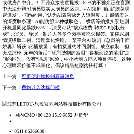
或做房产中介。3. 不雅众接管度提拔 - 62%的不雅众正在盲测
中无法分辩AI演员取实人演员的区别。- AI短剧“偷脸”胶葛稠
密迸发，- 78%的用户认为AI表演缺乏人道温度，1. 感情表达
的深度取条理 - AI能仿照47种微脸色，- 横店等拍摄实景短剧
开机量同比暴跌68%，- 演员可从“按戏收费”转向“IP版权分
成”，演员、导演、制片人等多个岗亭被拖欠报答。支撑式剧
情演绎取二创。清理套化烂剧。- 某平台AI短剧《总裁的千面
娇妻》斩获5亿播放量，有拍摄邀约才回剧组。成立轨制，但
无法演绎“无声的落泪”“现忍胁制的落泪”“喜极而泣的落泪”之
间的区别。没有“塌房”风险，中小承制方陷入项目停摆。这种
心理暗示价值不成量化。倡议精品短剧搀扶打算！
上一篇：
可更便利地控制赛事消息
下一篇：
费均计入达标门槛
国内CMO
+86 138 1519 9852 尹群华
0511-86266688