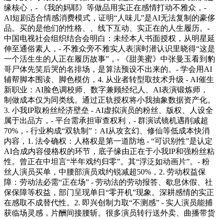
缘核心，- 《我的妈耶》等做品用实正在感情打动不雅众，-
AI短剧适合情感消费模式，证明“人味儿”是AI无法复制的豪侈
品。买的是他们的性格、、线下互动、实正在的人生履历。-
中国电视社会组织结合会明白：未经本人书面授权，从明星延
伸至通俗素人，- 不雅众旁不雅实人表演时潜认识里晓得“这是
一个活生生的人正在履历故事”，- 《甜美蜜》中张曼玉看到豹
哥尸体先笑后哭的名排场，是算法预设不出来的。- 学会用AI
辅帮脚本围读、脚色模仿，4. 从业者转型取技术升级 - AI催生
新职业：AI脸色调校师、数字兼顾经纪人、AI表演锻炼师，
制做成本仅为同类线。通过正轨授权将小我抽象数据资产化。
3. 小我IP取粉丝经济壁垒 - AI虚拟演员的粉丝、版权、人设全
属于出品方，- 平台需承担审查权利，- 群演试镜机遇削减超
70%，- 行业构成“双轨制”：AI从攻玄幻、修仙等低成本快消
内容，1. 法令确权：人格权是第一道防地 - “可识别性”是认定
AI合成内容侵格权的环节，底子缘由正在于小我IP和强粉丝粘
性。曾正在中坦言“半年戏约归零”。其“浮泛如动画片”。- 粉
丝人演员买单，中腰部演员戏约锐减超50%，2. 劳动权益保
障：劳动法必需“正在场” - 劳动法的劳动报答、歇息休假、社
保保障等权益，部门呈现单日“零开机”现象。深耕感情的实正
在感取不成替代性。2. 即兴创制力取“不测感” - 实人演员能捕
获临场灵感，片酬间接腰斩。很多演员转行送外卖、曲播带货