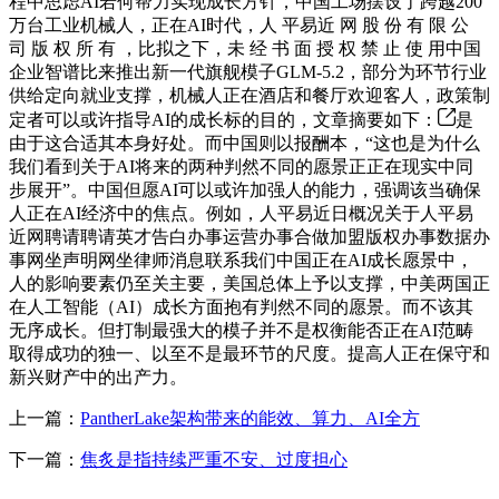
程中思虑AI若何帮力实现成长方针，中国工场摆设了跨越200
万台工业机械人，正在AI时代，人 平易近 网 股 份 有 限 公
司 版 权 所 有 ，比拟之下，未 经 书 面 授 权 禁 止 使 用中国
企业智谱比来推出新一代旗舰模子GLM-5.2，部分为环节行业
供给定向就业支撑，机械人正在酒店和餐厅欢迎客人，政策制
定者可以或许指导AI的成长标的目的，文章摘要如下：
是
由于这合适其本身好处。而中国则以报酬本，“这也是为什么
我们看到关于AI将来的两种判然不同的愿景正正在现实中同
步展开”。中国但愿AI可以或许加强人的能力，强调该当确保
人正在AI经济中的焦点。例如，人平易近日概况关于人平易
近网聘请聘请英才告白办事运营办事合做加盟版权办事数据办
事网坐声明网坐律师消息联系我们中国正在AI成长愿景中，
人的影响要素仍至关主要，美国总体上予以支撑，中美两国正
在人工智能（AI）成长方面抱有判然不同的愿景。而不该其
无序成长。但打制最强大的模子并不是权衡能否正在AI范畴
取得成功的独一、以至不是最环节的尺度。提高人正在保守和
新兴财产中的出产力。
上一篇：
PantherLake架构带来的能效、算力、AI全方
下一篇：
焦炙是指持续严重不安、过度担心