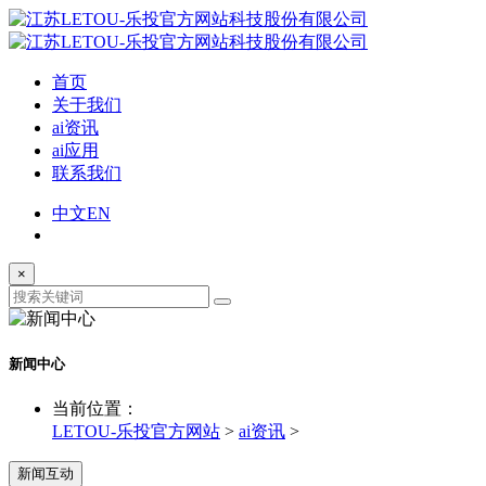
首页
关于我们
ai资讯
ai应用
联系我们
中文
EN
×
新闻中心
当前位置：
LETOU-乐投官方网站
>
ai资讯
>
新闻互动