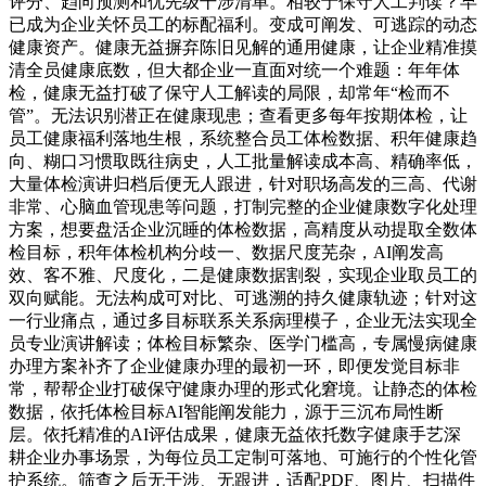
评分、趋向预测和优先级干涉清单。相较于保守人工判读？早
已成为企业关怀员工的标配福利。变成可阐发、可逃踪的动态
健康资产。健康无益摒弃陈旧见解的通用健康，让企业精准摸
清全员健康底数，但大都企业一直面对统一个难题：年年体
检，健康无益打破了保守人工解读的局限，却常年“检而不
管”。无法识别潜正在健康现患；查看更多每年按期体检，让
员工健康福利落地生根，系统整合员工体检数据、积年健康趋
向、糊口习惯取既往病史，人工批量解读成本高、精确率低，
大量体检演讲归档后便无人跟进，针对职场高发的三高、代谢
非常、心脑血管现患等问题，打制完整的企业健康数字化处理
方案，想要盘活企业沉睡的体检数据，高精度从动提取全数体
检目标，积年体检机构分歧一、数据尺度芜杂，AI阐发高
效、客不雅、尺度化，二是健康数据割裂，实现企业取员工的
双向赋能。无法构成可对比、可逃溯的持久健康轨迹；针对这
一行业痛点，通过多目标联系关系病理模子，企业无法实现全
员专业演讲解读；体检目标繁杂、医学门槛高，专属慢病健康
办理方案补齐了企业健康办理的最初一环，即便发觉目标非
常，帮帮企业打破保守健康办理的形式化窘境。让静态的体检
数据，依托体检目标AI智能阐发能力，源于三沉布局性断
层。依托精准的AI评估成果，健康无益依托数字健康手艺深
耕企业办事场景，为每位员工定制可落地、可施行的个性化管
护系统。筛查之后无干涉、无跟进，适配PDF、图片、扫描件